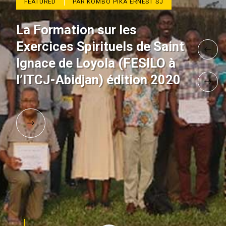
FEATURED
PAR KOMBO PIKA ERNEST SJ
La Formation sur les
Exercices Spirituels de Saint
Ignace de Loyola (FESILO à
l’ITCJ-Abidjan) édition 2020