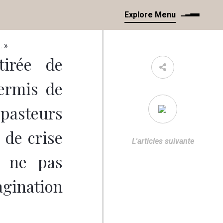
Explore Menu
… »
tirée de
permis de
 pasteurs
 de crise
L'articles suivante
r ne pas
agination