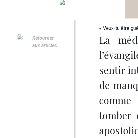
l’ITCJ
« Veux-tu être gué
La médi
Retourner
aux articles
l’évangi
sentir i
de manqu
comme c
tomber d
apostoliq