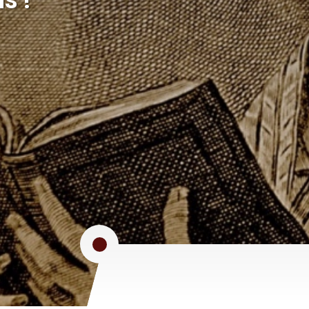
s !
KU, SJ - PRÉSIDENT DE LA JCAM
e du Rwanda-Burundi, signe
s !