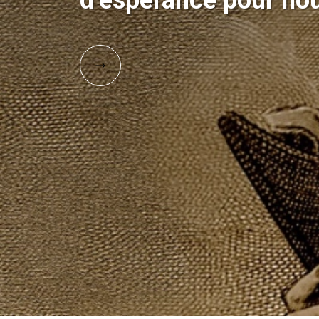
d’espérance pour nou
NOUVELLES EN FRANÇAIS
PAR PÈRE JOSÉ MINA
La nouvelle Provinc
d’espérance pour nou