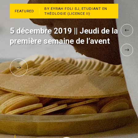
BY EYRAH FOLI SJ, ETUDIANT EN
FEATURED
THÉOLOGIE (LICENCE II)
5 décembre 2019 || Jeudi de la
première semaine de l’avent